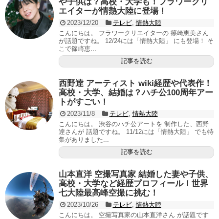
や子供は？高校・大学も！フラワークリ
エイターが情熱大陸に登場！
2023/12/20
テレビ
,
情熱大陸
こんにちは。 フラワークリエイターの 篠崎恵美さん
が話題ですね。 12/24には「情熱大陸」 にも登場！ そ
こで篠崎恵...
記事を読む
西野逹 アーティスト wiki経歴や代表作！
高校・大学、結婚は？ハチ公100周年アー
トがすごい！
2023/11/8
テレビ
,
情熱大陸
こんにちは。 渋谷のハチ公アートを 制作した、西野
逹さんが 話題ですね。 11/12には「情熱大陸」 でも特
集がありました...
記事を読む
山本直洋 空撮写真家 結婚した妻や子供、
高校・大学など経歴プロフィール！世界
七大陸最高峰空撮に挑む！
2023/10/26
テレビ
,
情熱大陸
こんにちは。 空撮写真家の山本直洋さん が話題です