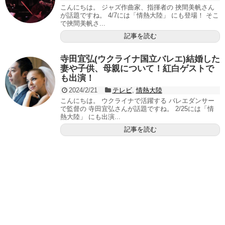
こんにちは。 ジャズ作曲家、指揮者の 挾間美帆さん
が話題ですね。 4/7には「情熱大陸」 にも登場！ そこ
で挾間美帆さ...
記事を読む
寺田宜弘(ウクライナ国立バレエ)結婚した
妻や子供、母親について！紅白ゲストで
も出演！
2024/2/21
テレビ
,
情熱大陸
こんにちは。 ウクライナで活躍する バレエダンサー
で監督の 寺田宜弘さんが話題ですね。 2/25には「情
熱大陸」 にも出演...
記事を読む