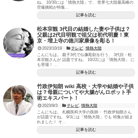
ね。 10/30には「情熱大陸」で、 世界七大陸最高峰の
空撮挑戦が特集...
記事を読む
松本宗観 3代目の結婚した妻や子供は？
父親は2代目明観で祖父は初代明慶！東
京・増上寺の徳川家康像を彫る！
2023/10/19
テレビ
,
情熱大陸
こんにちは。 親子3代で仏像彫刻を行う、 3代目・松
本宗観さんが 話題ですね。 10/22には「情熱大陸」 に
も登場！ ...
記事を読む
竹政伊知朗 wiki 高校・大学や結婚や子供
は？母親についてや大腸がんロボット手
術エキスパート！
2023/9/3
テレビ
,
情熱大陸
こんにちは。 札幌医科大学の医師・ 竹政伊知朗さん
が話題ですね。 9/3には「情熱大陸」でも 特集が組ま
れました！ そ...
記事を読む