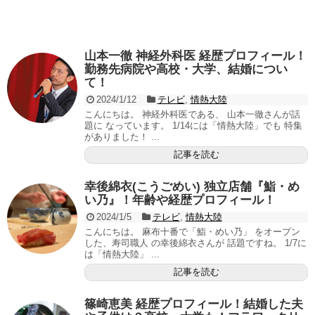
山本一徹 神経外科医 経歴プロフィール！
勤務先病院や高校・大学、結婚につい
て！
2024/1/12
テレビ
,
情熱大陸
こんにちは。 神経外科医である、 山本一徹さんが話
題に なっています。 1/14には「情熱大陸」でも 特集
がありました！ ...
記事を読む
幸後綿衣(こうごめい) 独立店舗『鮨・め
い乃』！年齢や経歴プロフィール！
2024/1/5
テレビ
,
情熱大陸
こんにちは。 麻布十番で「鮨・めい乃」 をオープン
した、寿司職人 の幸後綿衣さんが 話題ですね。 1/7に
は「情熱大陸」 ...
記事を読む
篠崎恵美 経歴プロフィール！結婚した夫