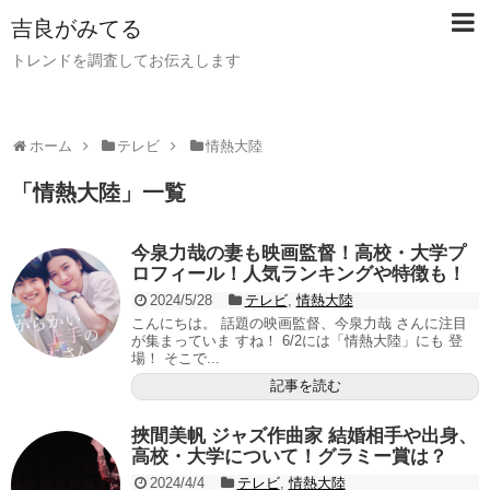
吉良がみてる
トレンドを調査してお伝えします
ホーム
テレビ
情熱大陸
「
情熱大陸
」
一覧
今泉力哉の妻も映画監督！高校・大学プ
ロフィール！人気ランキングや特徴も！
2024/5/28
テレビ
,
情熱大陸
こんにちは。 話題の映画監督、今泉力哉 さんに注目
が集まっていま すね！ 6/2には「情熱大陸」にも 登
場！ そこで...
記事を読む
挾間美帆 ジャズ作曲家 結婚相手や出身、
高校・大学について！グラミー賞は？
2024/4/4
テレビ
,
情熱大陸