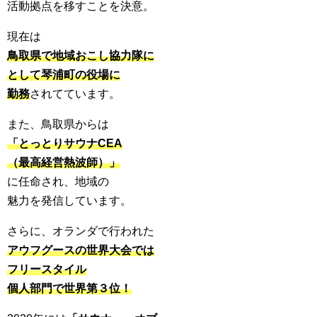
活動拠点を移すことを決意。
現在は
鳥取県で地域おこし協力隊に
として琴浦町の役場に
勤務
されてています。
また、鳥取県からは
「とっとりサウナCEA
（最高経営熱波師）」
に任命され、地域の
魅力を発信しています。
さらに、オランダで行われた
アウフグースの世界大会では
フリースタイル
個人部門で世界第３位！