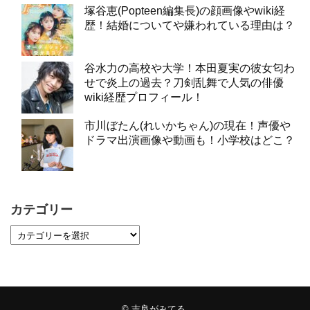
塚谷恵(Popteen編集長)の顔画像やwiki経
歴！結婚についてや嫌われている理由は？
谷水力の高校や大学！本田夏実の彼女匂わ
せで炎上の過去？刀剣乱舞で人気の俳優
wiki経歴プロフィール！
市川ぼたん(れいかちゃん)の現在！声優や
ドラマ出演画像や動画も！小学校はどこ？
カテゴリー
©
吉良がみてる
.